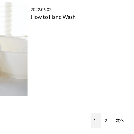
2022.06.02
How to Hand Wash
1
2
次へ