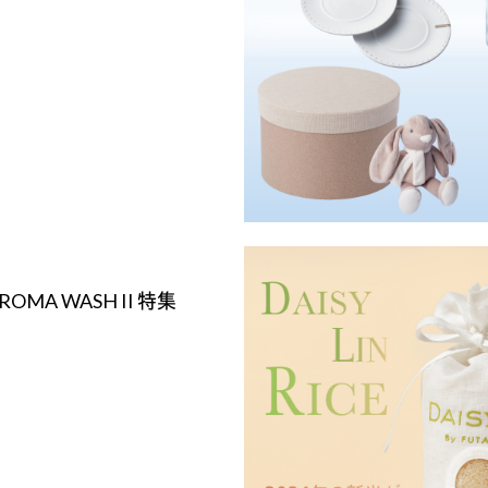
AROMA WASH II 特集