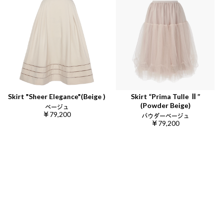
Skirt "Sheer Elegance"(Beige )
Skirt “Prima Tulle Ⅱ”
(Powder Beige)
ベージュ
￥79,200
パウダーベージュ
￥79,200