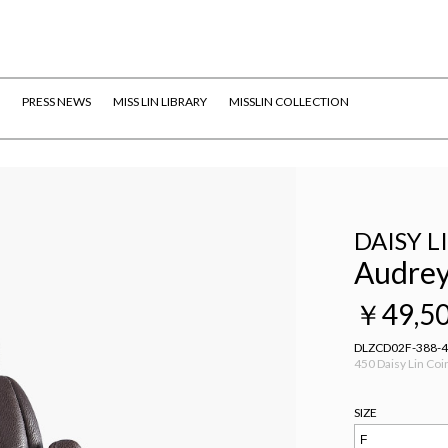
PRESS NEWS
MISS LIN LIBRARY
MISSLIN COLLECTION
DAISY L
Audrey
￥49,5
DLZCD02F-388-
450 Daisy Lin Coi
SIZE