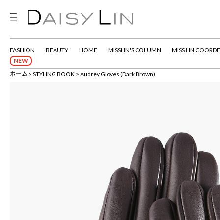
FASHION
BEAUTY
HOME
MISSLIN'S COLUMN
MISS LIN COORDE
NEW
ホーム
STYLING BOOK
Audrey Gloves (Dark Brown)