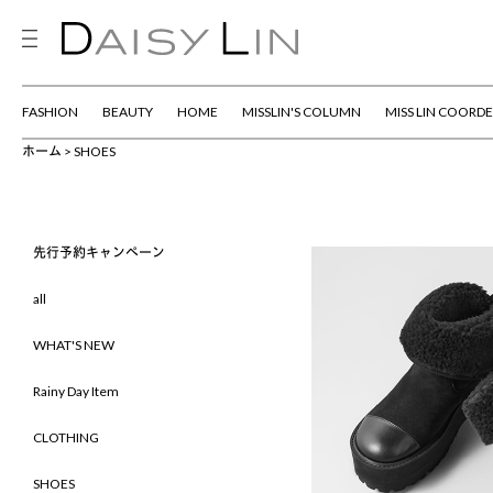
FASHION
BEAUTY
HOME
MISSLIN'S COLUMN
MISS LIN COORDE
ホーム
SHOES
先行予約キャンペーン
all
WHAT'S NEW
Rainy Day Item
CLOTHING
SHOES