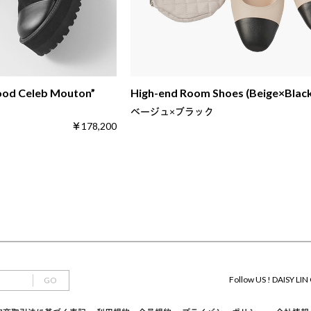
ood Celeb Mouton”
High-end Room Shoes (Beige×Blac
ベージュ×ブラック
￥178,200
Follow US ! DAISY LIN 
GO