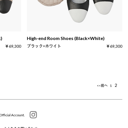
k)
High-end Room Shoes (Black×White)
ブラック×ホワイト
￥69,300
￥69,300
2
<<前へ
1
Official Account.