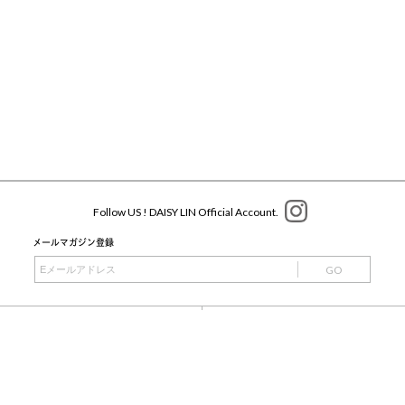
Follow US ! DAISY LIN Official Account.
メールマガジン登録
GO
ショッピングガイド
特定商取引法に基づく表記
利用規約・会員規約
プライバシーポリシー
会社情報
よくあるお問い合わせ
copyright ©
2026 - DAISY LIN All Rights Reserved.