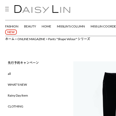
FASHION
BEAUTY
HOME
MISSLIN'S COLUMN
MISS LIN COORDE
NEW
ホーム
ONLINE MAGAZINE
Pants "Shape Velour" シリーズ
先行予約キャンペーン
all
WHAT'S NEW
Rainy Day Item
CLOTHING